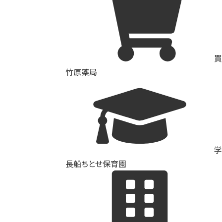
買
竹原薬局
学
長船ちとせ保育園