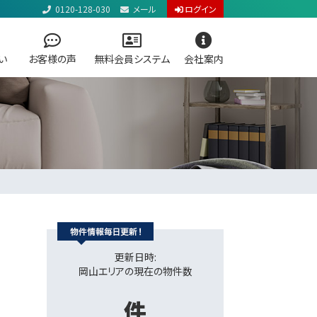
0120-128-030
メール
ログイン
い
お客様の声
無料会員システム
会社案内
屋 & LOGO
プで探す
更新日時:
岡山エリアの現在の物件数
件