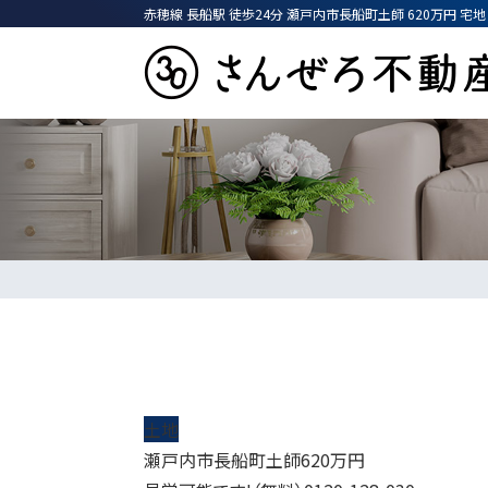
赤穂線 長船駅 徒歩24分 瀬戸内市長船町土師 620万円 宅
一戸建てを検索
賃貸住宅を検
コーポレー
売マンシ
価格変更物件
新着物件
今すぐ見られ
アクセス
土地
瀬戸内市長船町土師
620
万円