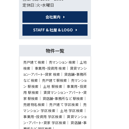
定休日：火・水曜日
第7位
会社案内
2,940万円
岡山駅
STAFF & 社屋 & LOGO
第8位
物件一覧
3,180万円
3ＬＤＫ
売戸建て 検索
売マンション 検索
土地
庭瀬駅
検索
事業用・投資用 検索
賃貸マンシ
ョン・アパート・貸家 検索
貸店舗・事務所
など 検索
売戸建て 駅検索
売マンショ
第9位
ン 駅検索
土地 駅検索
事業用・投資
用 駅検索
賃貸マンション・アパート・貸
990万円
家 駅検索
貸店舗・事務所など 駅検索
7ＬＤＫ
万富駅
売建物名検索
売戸建て 学区検索
売
マンション 学区検索
土地 学区検索
事業用・投資用 学区検索
賃貸マンショ
ン・アパート・貸家 学区検索
貸店舗・事
第10位
務所など 学区検索