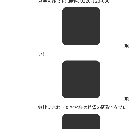
見学可能です!（無料）0120-128-030
購入コラム
はじめての物
現
い！
現
敷地に合わせたお客様の希望の間取りをプレゼ
オンライン対応
提供サ