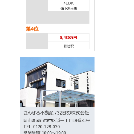
4ＬＤＫ
備中高松駅
第4位
5,480万円
総社駅
第5位
15,000万円
宇野駅
第6位
さんぜろ不動産 / 3ZERO株式会社
750万円
岡山県岡山市中区浜一丁目19番31号
TEL：0120-128-030
営業時間：10:00～19:00