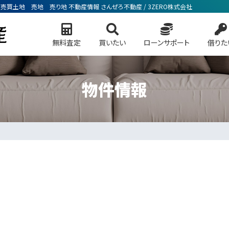
地 売買土地 売地 売り地 不動産情報 さんぜろ不動産 / 3ZERO株式会社
無料査定
買いたい
ローンサポート
借りた
物件情報
索
トサイトへ
ョンを検索
貸店舗事務所等を検索
土地を検索
会社概要
STAFF & 社
学区マッ
る一戸建て
今すぐ見られるマンション
今すぐ見られる土地
お知らせ
お問い合わせ
個人情報保護方針
サイトマップ