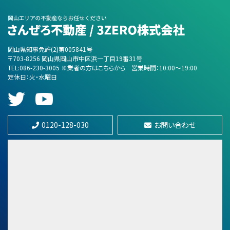
第8位
3,180万円
岡山県知事免許(2)第005841号
3ＬＤＫ
〒703-8256 岡山県岡山市中区浜一丁目19番31号
庭瀬駅
TEL:086-230-3005 ※業者の方はこちらから
営業時間：10:00～19:00
定休日：火・水曜日
第9位
990万円
7ＬＤＫ
0120-128-030
お問い合わせ
万富駅
第10位
6,350万円
5.5%
利回
高島駅