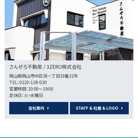
5,480万円
総社駅
第5位
15,000万円
宇野駅
さんぜろ不動産 / 3ZERO株式会社
第6位
岡山県岡山市中区浜一丁目19番31号
TEL：0120-128-030
750万円
営業時間：10:00～19:00
定休日：火・水曜日
会社案内
STAFF & 社屋 & LOGO
第7位
2,940万円
岡山駅