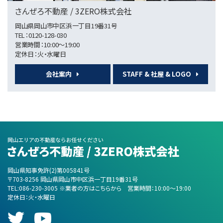
さんぜろ不動産 / 3ZERO株式会社
岡山県岡山市中区浜一丁目19番31号
第6位
TEL：0120-128-030
3,980万円
営業時間：10:00～19:00
5ＬＤＫ
定休日：火・水曜日
庭瀬駅
会社案内
STAFF & 社屋 & LOGO
第7位
2,145万円
4ＬＤＫ
備中高松駅
第8位
岡山県知事免許(2)第005841号
5,480万円
〒703-8256 岡山県岡山市中区浜一丁目19番31号
総社駅
TEL:086-230-3005 ※業者の方はこちらから
営業時間：10:00～19:00
定休日：火・水曜日