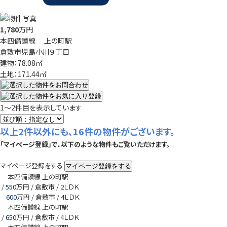
1,780
万円
本四備讃線 上の町駅
倉敷市児島小川９丁目
建物：78.08㎡
土地：171.44㎡
1
～
2
件目を表示しています
以上2件以外にも、16件の物件がございます。
「マイページ登録」で、以下のような物件もご覧いただけます。
マイページ登録をする
本四備讃線 上の町駅
/
550
万円 / 倉敷市
/ 2ＬＤＫ
600
万円 / 倉敷市
/ 4ＬＤＫ
本四備讃線 上の町駅
/
650
万円 / 倉敷市
/ 4ＬＤＫ