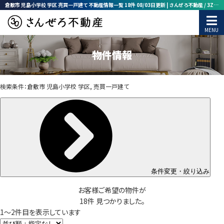
倉敷市 児島小学校 学区 売買一戸建て 不動産情報一覧 18件 08/03日更新 | さんぜろ不動産 / 3ZERO株式会社
物件情報
検索条件：
倉敷市 児島小学校 学区, 売買一戸建て
条件変更・絞り込み
お客様ご希望の物件が
18
件
見つかりました。
1
～
2
件目を表示しています