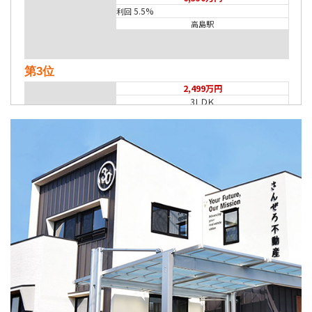
5.5%
利回
高島駅
第3位
2,499万円
3ＬＤＫ
備前西市駅
歩17分
施工：(株)穴吹工務店
第4位
1,319万円
3ＬＤＫ
横尾駅
第5位
3,380万円
4ＬＤＫ
妹尾駅