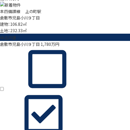
本四備讃線 上の町駅
倉敷市児島小川９丁目
建物：106.82㎡
土地：232.33㎡
中古戸建
倉敷市児島小川９丁目
1,780
万円