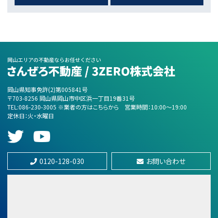
第7位
3,380万円
4ＬＤＫ
妹尾駅
第8位
岡山県知事免許(2)第005841号
5,480万円
〒703-8256 岡山県岡山市中区浜一丁目19番31号
総社駅
TEL:086-230-3005 ※業者の方はこちらから
営業時間：10:00〜19:00
定休日：火・水曜日
第9位
2,940万円
0120-128-030
お問い合わせ
岡山駅
第10位