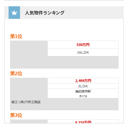
人気物件ランキング
第1位
500万円
16ＬＤＫ
第2位
2,499万円
3ＬＤＫ
備前西市駅
歩17分
施工：(株)穴吹工務店
第3位
6,350万円
5.5%
利回