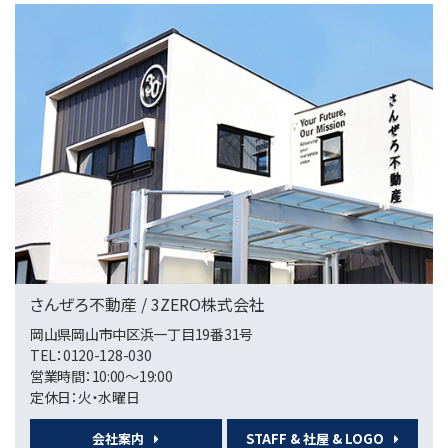
高島駅
第4位
1,319万円
3ＬＤＫ
横尾駅
第5位
3,980万円
5ＬＤＫ
庭瀬駅
さんぜろ不動産 / 3ZERO株式会社
岡山県岡山市中区浜一丁目19番31号
第6位
TEL：0120-128-030
2,145万円
営業時間：10:00〜19:00
4ＬＤＫ
定休日：火・水曜日
備中高松駅
会社案内
STAFF & 社屋 & LOGO