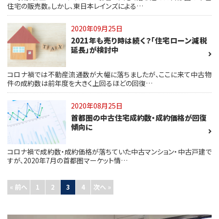
住宅の販売数。しかし、東日本レインズによる…
2020年09月25日
2021年も売り時は続く？「住宅ローン減税
延長」が検討中
コロナ禍では不動産流通数が大幅に落ちましたが、ここに来て中古物
件の成約数は前年度を大きく上回るほどの回復…
2020年08月25日
首都圏の中古住宅成約数・成約価格が回復
傾向に
コロナ禍で成約数・成約価格が落ちていた中古マンション・中古戸建で
すが、2020年7月の首都圏マーケット情…
« 前へ
1
2
3
4
次へ »